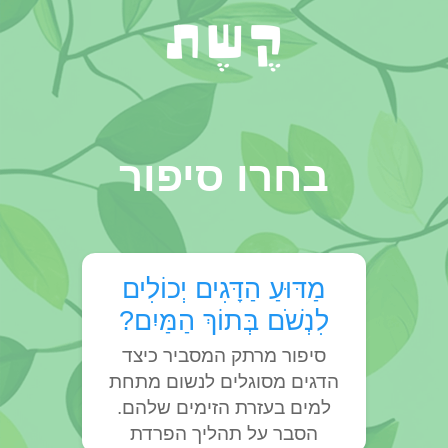
בחרו סיפור
מַדּוּעַ הַדָּגִים יְכוֹלִים
לִנְשֹׁם בְּתוֹךְ הַמַּיִם?
סיפור מרתק המסביר כיצד
הדגים מסוגלים לנשום מתחת
למים בעזרת הזימים שלהם.
הסבר על תהליך הפרדת