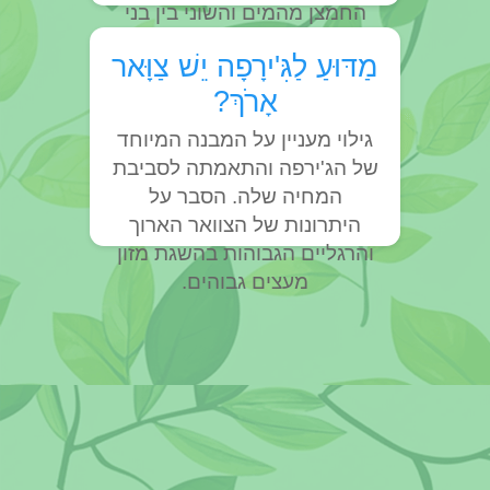
החמצן מהמים והשוני בין בני
אדם לדגים בנשימה מתחת
מַדּוּעַ לַגִּ'ירָפָה יֵשׁ צַוָּאר
למים.
אָרֹךְ?
גילוי מעניין על המבנה המיוחד
של הג'ירפה והתאמתה לסביבת
המחיה שלה. הסבר על
היתרונות של הצוואר הארוך
והרגליים הגבוהות בהשגת מזון
מעצים גבוהים.