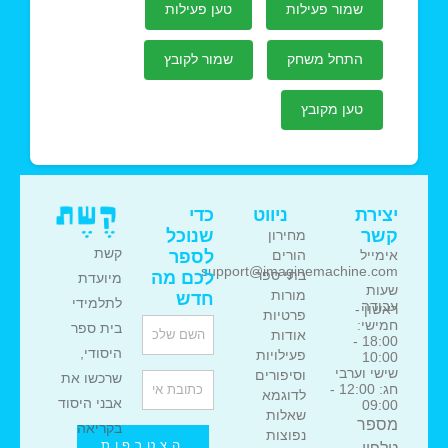
שמור פעילות
טען פעילות
התחל משחק
שמור לקובץ
טען מקובץ
יצירת
ניווט
כדי
קשר
שנוכל
מחירון
קשת
אימייל
לספר
הורים
support@imaginemachine.com
בתי ספר
לכם מה
מיועדת
שעות
מורות
חדש
לתלמידי
עבודה
ראשון -
פרטיות
Name
חמישי:
בית ספר
אודות
18:00 -
היסודי,
פעילויות
10:00
שישי וערבי
וסיפורים
שרכשו את
Email
חג: 12:00 -
לדוגמא
אבני היסוד
09:00
שאלות
מספר
בקריאה
נפוצות
הצטרפות