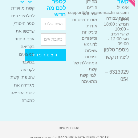
קשר
לספר
מחירון
אימייל
לכם מה
הורים
קשת מיועדת
support@imaginemachine.com
בתי ספר
חדש
לתלמידי בית
שעות עבודה
ראשון -
מורות פרטיות
Name
ספר היסודי,
חמישי: 18:00
אודות
- 10:00
שרכשו את
פעילויות
שישי וערבי
Email
וסיפורים
אבני היסוד
חג: 12:00 -
09:00
לדוגמא
בקריאה
מספר טלפון
שאלות
ונמצאים
הצטרפות
ליצירת קשר
נפוצות
במעבר
המחוללת של
–
קשת
לקריאה
6313929 –
למי קשת
שוטפת. קשת
054
מתאימה
מגדירה את
שטף הקריאה
כמטרה
הסכם פרטיות
IMAGINE MACHINE™ © 2018 כל הזכויות שמורות