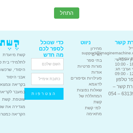
התחל
ניווט
כדי שנוכל
לספר לכם
מחירון
support@imagi
מה חדש
הורים
קשת מיועדת
בתי ספר
Name
לתלמידי בית ספר
מורות פרטיות
היסודי, שרכשו את
אודות
Email
אבני היסוד
פעילויות וסיפורים
לדוגמא
בקריאה ונמצאים
שאלות נפוצות
במעבר לקריאה
הצטרפות
המחוללת של
שוטפת. קשת
קשת
מגדירה את
שטף
למי קשת
מתאימה
הקריאה כמטרה