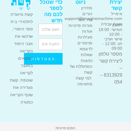
יצירת
ניווט
כדי שנוכל
קשר
לספר
מחירון
אימייל
לכם מה
הורים
קשת מיועדת
support@imaginemachine.com
בתי ספר
חדש
לתלמידי בית
שעות עבודה
ראשון -
מורות פרטיות
Name
ספר היסודי,
חמישי: 18:00
אודות
- 10:00
שרכשו את
פעילויות
שישי וערבי
Email
וסיפורים
אבני היסוד
חג: 12:00 -
09:00
לדוגמא
בקריאה
מספר טלפון
שאלות
ונמצאים
הצטרפות
ליצירת קשר
נפוצות
במעבר
המחוללת של
–
קשת
לקריאה
6313929 –
למי קשת
שוטפת. קשת
054
מתאימה
מגדירה את
שטף הקריאה
כמטרה
הסכם פרטיות